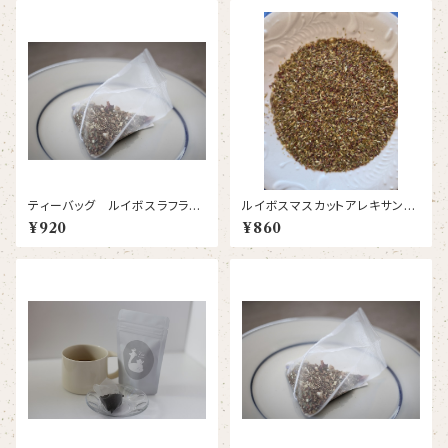
ティーバッグ ルイボスラフラン
ルイボスマスカットアレキサンド
ス
リア リーフ
¥920
¥860