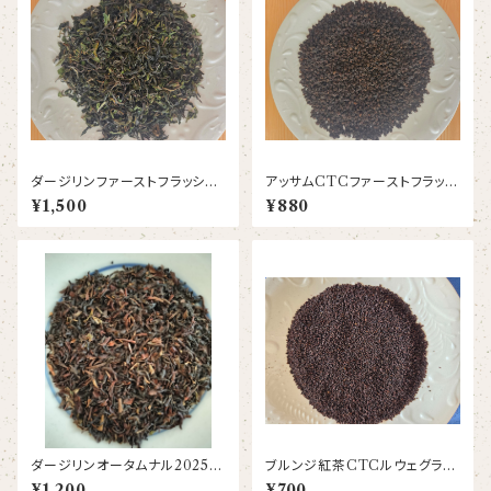
ダージリンファーストフラッシュ2
アッサムCTCファーストフラッシ
026ジャンパナ茶園 DJ9 FT
ュ2026 ダフラティング茶園
¥1,500
¥880
GFOP1
C12 BPS
ダージリンオータムナル2025ギ
ブルンジ紅茶CTCルウェグラ茶
ッダバハール茶園 DJ231
園
¥1,200
¥700