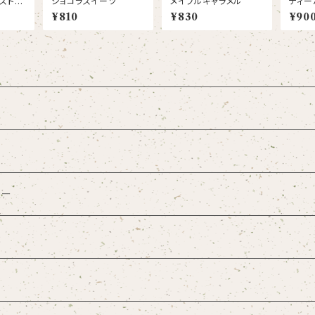
ストフ
ショコラスイーツ
メイプルキャラメル
ティー
リンボ
スカッ
¥810
¥830
¥90
TGFO
ィー