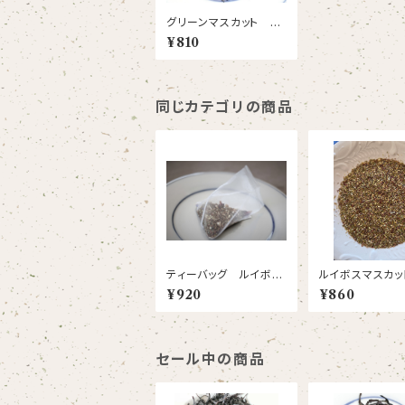
グリーンマスカット リ
ーフ
¥810
同じカテゴリの商品
ティーバッグ ルイボス
ルイボスマスカッ
ラフランス
キサンドリア リ
¥920
¥860
セール中の商品