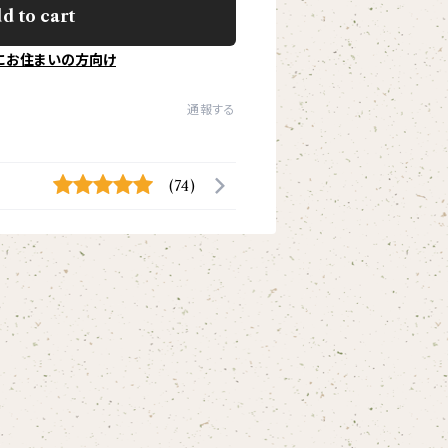
d to cart
にお住まいの方向け
通報する
(74)