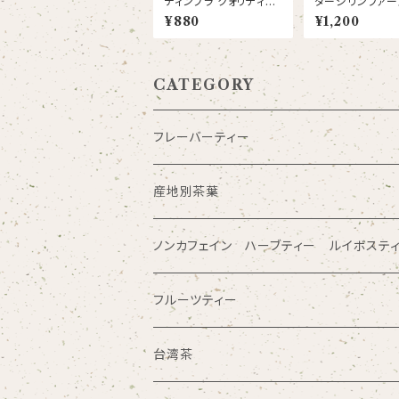
ディンブラ クォリティシ
ダージリンファー
ーズン デスフォード茶
ラッシュ2025セ
¥880
¥1,200
園 リーフ
ン茶園 DJ１ F
P1
CATEGORY
フレーバーティー
産地別茶葉
ノンカフェイン ハーブティー ルイボステ
フルーツティー
台湾茶