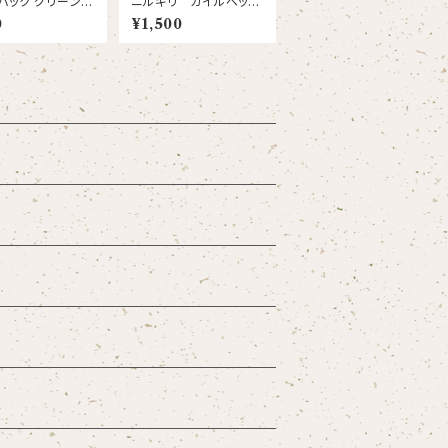
バック グリーンマ
ニルギリ カイルベッタ
ト
茶園 ウィンターフロス
0
¥1,500
ト SFTGFOP