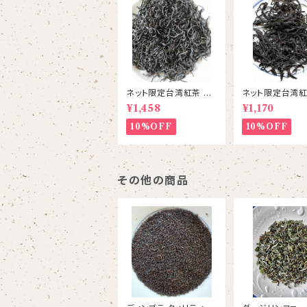
ネット限定台湾紅茶 紅
ネット限定台湾紅茶
韻紅茶 台茶21号
珞紅茶( ようらく
¥1,458
¥1,170
号
10%OFF
10%OFF
その他の商品