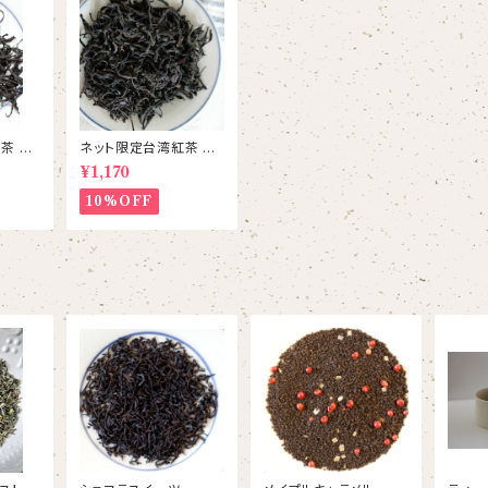
 瓔
ネット限定台湾紅茶 紅
)台茶8
玉紅茶 台茶18号
¥1,170
10%OFF