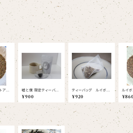
トアレ
嘘と僕 限定ティーバッ
ティーバッグ ルイボス
ルイボ
ーフ
ク フルーツシャワー
白桃
¥900
¥920
¥86