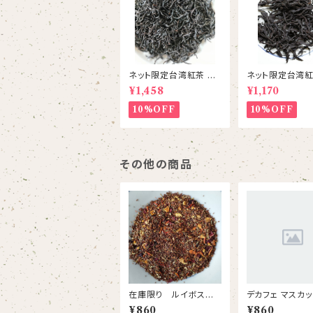
ネット限定台湾紅茶 紅
ネット限定台湾紅茶
韻紅茶 台茶21号
珞紅茶( ようらく
¥1,458
¥1,170
号
10%OFF
10%OFF
その他の商品
在庫限り ルイボスオ
デカフェ マスカッ
レンジーナ リーフ
フ
¥860
¥860