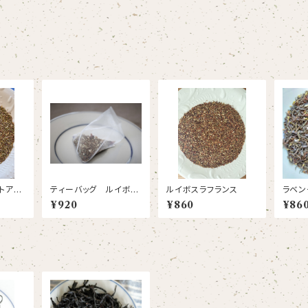
トアレ
ティーバッグ ルイボス
ルイボスラフランス
ラベン
ーフ
白桃
¥920
¥860
¥86