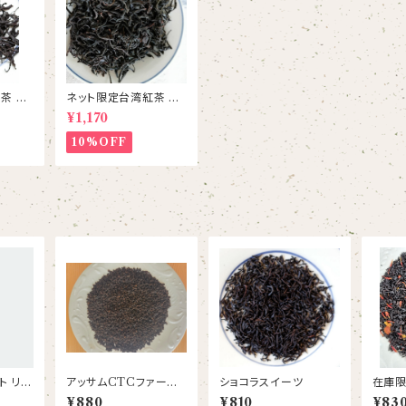
 瓔
ネット限定台湾紅茶 紅
)台茶8
玉紅茶 台茶18号
¥1,170
10%OFF
ト リー
アッサムCTCファースト
ショコラスイーツ
在庫限
フラッシュ2026 ダフ
リーフ
¥880
¥810
¥83