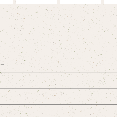
ラティング茶園 C12
BPS
ィー