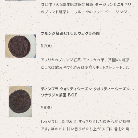
てミルクを入れるとミルクの甘みが引き立ち、ミルクテ
嘘と僕さん6周年記念限定紅茶 ダージリンとニルギリ
ィーにも最適な紅茶です。 40ｇ
のブレンド紅茶に フルーツのフレーバー ジンジャ
ー・などをブレンドして飲みやすくしております。 紅茶、
ジンジャー、ザラメ、/香料 3.5ｇ×8個入 一回のご購入
ブルンジ紅茶CTCルウェグラ茶園
で発送できる個数は全商品合わせて５袋までになって
おります。
¥700
アフリカのブルンジ紅茶 アフリカの単一茶園の、紅茶
としては飲みやすく渋みは少なくホットストレート、ミル
クティーなどにおすすめです。 普段使いの、紅茶として
活用される紅茶になります。 50g
ディンブラ クォリティシーズン クオリティーシーズン
ワナラジャ茶園 BOP
¥880
しっかりとした渋みと、すっきりとした飲み心地が特徴
です。 ほのかに甘い香りが立ち上がり、口に含むと自
然な甘みも感じられます。 アイスティーでもお楽しみい