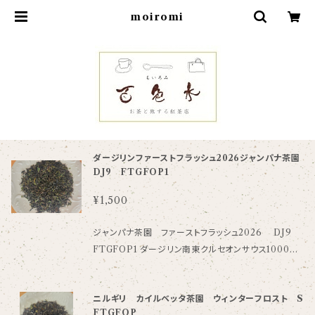
moiromi
ダージリンファーストフラッシュ2026ジャンパナ茶園
DJ9 FTGFOP1
¥1,500
ジャンパナ茶園 ファーストフラッシュ2026 DJ9
FTGFOP1 ダージリン南東クルセオンサウス1000～1
500mに位置しています。 品質の良いファーストフラッ
シュを生産することで知られています。自然環境を守り
ニルギリ カイルベッタ茶園 ウィンターフロスト S
ながら高品質の紅茶を製造するための努力を重ねてお
FTGFOP