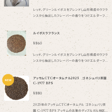
レッド、グリーンルイボスをブレンドし山形県産のラフラ
ンスから抽出したフレーバーの香りをつけエルダーフラ
ワーもブレンドして追熟した果実のような仕上がりにし
ております。 ホット、アイスどちらも楽しめるルイボステ
ルイボスラフランス
ィです。 ノンカフェイン ルイボス、エルダーフラワー/香
料 南アフリカ産 ３ｇ×８個入り 水出しも可能です。500
¥860
CCに1個使用ください。 一回のご購入で発送できる個
数は全商品合わせて５袋までになっております。
レッド、グリーンルイボスをブレンドし山形県産のラフラ
ンスから抽出したフレーバーの香りをつけエルダーフラ
ワーもブレンドして追熟した果実のような仕上がりにし
ております。 ホット、アイスどちらも楽しめるルイボステ
アッサムCTCオータムナル2025 ゴネシュバリ茶園
ィです。 ノンカフェイン ルイボス、エルダーフラワー/香
C-1977 BPS
料 南アフリカ産 40ｇ
¥880
2025年のアッサムCTCオータムナル ゴネシュバリ茶
園 C-1977 BPS アッサムの北東のディブルガル地区、