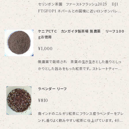
になっております。
セリンボン茶園 ファーストフラッシュ2025 DJ1
FTGFOP1 ネパールとの国境に近いロンボンバレー
の山の斜面に茶畑が広がります。 1995年よりバイオオ
ーガニック農法を取り入れ、1997年からはバイオダイ
ケニアＣＴＣ カンガイタ製茶場 無農薬 リーフ１００
ナミック農法を取り入れるなど早い時期からオーガニッ
ｇお徳用
ク製法にこだわり品質の良い紅茶の生産に前向きに取
り組んでいる茶園です。 青い若葉の渋みはすっきりと、
¥1,000
そして香ばしい余韻が香る大人っぽいイメージのオー
ガニックティーになります。 25ｇ 一回のご購入で発送
無農薬で栽培され 茶葉の生き生きとした香りとしっ
できる個数は全商品合わせて５袋までになっておりま
かりとした旨みをもった紅茶です。 ストレートティーで
す。
いただくときは茶葉をやや少な目にして、ミルクティー
のときは濃い目に淹れてたっぷりのミルクを入れるの
ラベンダー リーフ
がおすすめです。 CTC製法ですので、抽出時間もたい
へん速く、アイスティー、チャイの材料としてなど色々な
¥810
使い方ができるたいへん便利な紅茶です。 １００ｇ 一回
のご購入で発送できる個数は全商品合わせて５袋まで
南インドのニルギリ紅茶にフランス産ラベンダーをブレ
になっております。
ンド。香りよく飲みやすい紅茶に仕上げています。 40ｇ
原材料 紅茶、ラベンダー