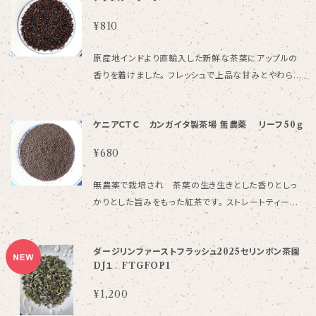
の商品と合わせて5点までの購入なります。
¥810
原産地インドより直輸入した新鮮な茶葉にアップルの
香りを着けました。 フレッシュで上品な甘みとやわらか
なリンゴの香りが特徴です。 リーピーター様が多い商
品の一つです。 オススメ：ストレート、ミルクティー、アイ
ケニアＣＴＣ カンガイタ製茶場 無農薬 リーフ50ｇ
スティー 一回のご購入で発送できる個数は全商品合わ
せて５袋までになっております。 水出しＯＫ ４０ｇ
¥680
無農薬で栽培され 茶葉の生き生きとした香りとしっ
かりとした旨みをもった紅茶です。 ストレートティーで
いただくときは茶葉をやや少な目にして、ミルクティー
のときは濃い目に淹れてたっぷりのミルクを入れるの
ダージリンファーストフラッシュ2025セリンボン茶園
がおすすめです。 CTC製法ですので、抽出時間もたい
DJ１ FTGFOP1
へん速く、アイスティー、チャイの材料としてなど色々な
使い方ができるたいへん便利な紅茶です。 ５０ｇ 一回
¥1,200
のご購入で発送できる個数は全商品合わせて５袋まで