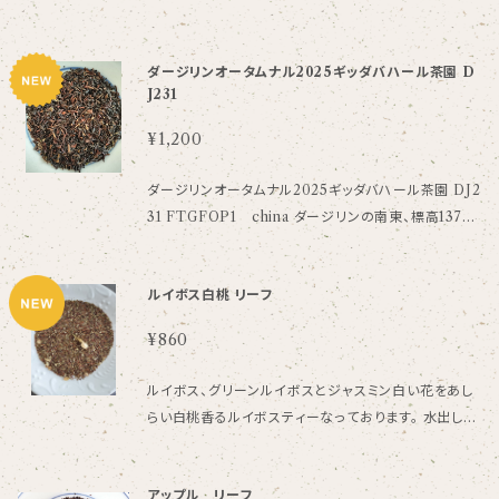
ブラマプトラ河の南側に位置する茶園。肥沃な土地で
作られた茶葉は100％がC.T.C.製法という丸い粒状の
ダージリンオータムナル2025ギッダバハール茶園 D
紅茶に製茶されています。 赤褐色の美しい紅茶液は
J231
アッサム紅茶の特徴であるモルティーフレイバーという
まろやかで芳醇な香りが漂い、奥行きのある、優しい渋
¥1,200
みと甘みを感じる紅茶です。 ストレート ミルクティー
チャイ 40ｇ
ダージリンオータムナル2025ギッダバハール茶園 DJ2
31 FTGFOP1 china ダージリンの南東、標高1372
mに位置する、創業1888年の歴史ある茶園です。 家
族経営の小規模茶園で丁寧に摘み取られた中国種の
ルイボス白桃 リーフ
茶葉は、きめ細やかな手法で作り上げられ、すっきりと
した渋みとバラエティーに富んだフレッシュなフレーバ
¥860
ーが口の中に広がります。 25ｇ 一回のご購入で発送
できる個数は全商品合わせて５袋までになっておりま
ルイボス、グリーンルイボスとジャスミン白い花をあし
す。
らい白桃香るルイボスティーなっております。 水出しも
可能でフルーティーな飲みやすい仕上がりとなってお
ります。 ホット、アイスどちらも楽しめるルイボスティで
アップル リーフ
す。 ノンカフェイン ルイボス、ジャスミン /香料 40ｇ 他