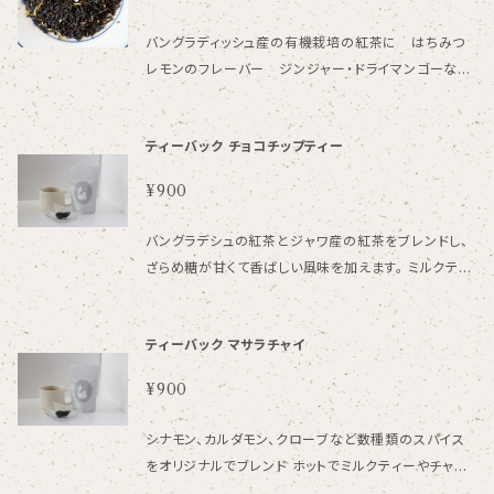
おります。
バングラディッシュ産の有機栽培の紅茶に はちみつ
レモンのフレーバー ジンジャー・ドライマンゴーなど
をブレンドして飲みやすくしております。 moiromi 内
で 一番人気商品となりました。 40g 一回のご購入で
ティーバック チョコチップティー
発送できる個数は全商品合わせて５袋までになってお
ります。
¥900
バングラデシュの紅茶とジャワ産の紅茶をブレンドし、
ざらめ糖が甘くて香ばしい風味を加えます。 ミルクティ
ーがおすすめです。チョコレートチップ入り。 3.5ｇ×8個
紅茶、ザラメ糖（原料糖）、チョコレート（砂糖、植物油
ティーバック マサラチャイ
脂、乳糖、ココアパウダー、全粉乳、カカオマス)／香料、
着色料（カラメル色素）、乳化剤（大豆由来） 原産国 バ
¥900
ングラデシュ、インドネシア 一回のご購入で発送できる
個数は全商品合わせて５袋までになっております
シナモン、カルダモン、クローブなど数種類のスパイス
をオリジナルでブレンド ホットでミルクティーやチャイ
夏場はアイスミルクティーにもオススメです。 3.5ｇ×8