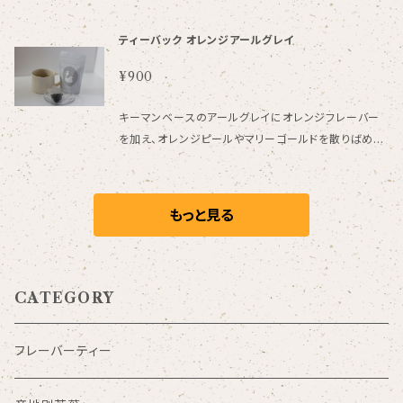
個入 一回のご購入で発送できる個数は全商品合わせ
ティーバック オレンジアールグレイ
て５袋までになっております
¥900
キーマンベースのアールグレイにオレンジフレーバー
を加え、オレンジピールやマリーゴールドを散りばめま
した。 ホット、アイスどちらも美味しく飲んでいただけま
す。 水出しOK 3.5ｇ×8個入 紅茶、オレンジピール、マ
リーゴールド/香料 一回のご購入で発送できる個数は
もっと見る
全商品合わせて５袋までになっております。
CATEGORY
フレーバーティー