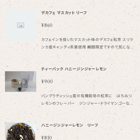
デカフェ マスカット リーフ
¥860
カフェインを抜いたマスカット味のデカフェ紅茶 スリラ
ンカ産キャンディ茶葉使用 期間限定ですので気になる
方はぜひ。 40gリーフタイプ 一度の購入は全て合わせ
て5袋までとなります。 ご注意ください。
ティーバック ハニージンジャーレモン
¥900
バングラディッシュ産の有機栽培の紅茶に はちみつ
レモンのフレーバー ジンジャー・ドライマンゴーなど
をブレンドして飲みやすくしております。 紅茶、マンゴ
ー、ジンジャー、コーンフラワー、マリーゴールド、砂
ハニージンジャーレモン リーフ
糖、/香料 クエン酸 保存料 3.5ｇ×8個入 一回のご購入
で発送できる個数は全商品合わせて５袋までになって
¥810