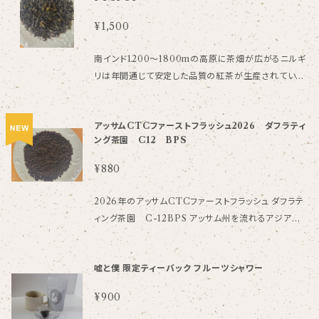
り世界中の国々に高く評価されています。 爽やかな若
葉の香りの中に奥行きあるまろやかな味わいを感じま
¥1,500
す。余韻楽しめるオーガニックティーです。 25ｇ 一回の
ご購入で発送できる個数は全商品合わせて５袋までに
南インド1200～1800mの高原に茶畑が広がるニルギ
なっております。
リは年間通じて安定した品質の紅茶が生産されていま
す。 カイルベッタ茶園は100%オーソドックス製法を作
っており高品質な紅茶を生産しています。 中でもウィン
アッサムCTCファーストフラッシュ2026 ダフラティ
ターフロストは1月の気温が8～11度の晴れた朝に摘み
ング茶園 C12 BPS
取られた茶葉からごくわずかしか生産されない特別な
紅茶で、ダージリンファーストフラッシュを思わせる
¥880
青々した爽やかな渋みが味わえます。 25g
2026年のアッサムCTCファーストフラッシュ ダフラテ
ィング茶園 C-12BPS アッサム州を流れるアジアで4
番目の大河のブラマプトラ川の南岸側のジョルハット地
区のティタバールの標高100mの比較的低地の肥沃な
嘘と僕 限定ティーバック フルーツシャワー
土地に位置する茶園です。 しっかりした少し明るめ
の赤褐色の色合いの紅茶液からは芳醇な香りが立ち
¥900
上り、優しい甘みとまろやかなコクを味わえます。そし