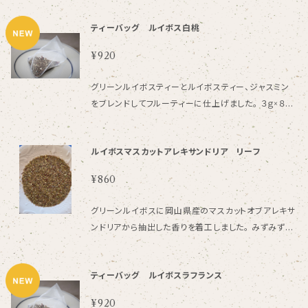
ただけます。 ストレート 40ｇ 一回のご購入で発送でき
ティーバッグ ルイボス白桃
る個数は全商品合わせて５袋までになっております。
¥920
グリーンルイボスティーとルイボスティー、ジャスミン
をブレンドしてフルーティーに仕上げました。 ３ｇ×８個
入り 水出しも可能です。500CCに1個使用ください。
ルイボス ジャスミン/ 香料 一回のご購入で発送で
ルイボスマスカットアレキサンドリア リーフ
きる個数は全商品合わせて５袋までになっております。
¥860
グリーンルイボスに岡山県産のマスカットオブアレキサ
ンドリアから抽出した香りを着工しました。 みずみずし
い香りと爽やかさが特に印象的です。 ４０g 名称ルイ
ボスティー 原材料ルイボス/香料 南アフリカ共和国
ティーバッグ ルイボスラフランス
¥920